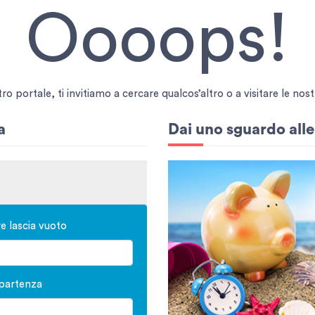
Oooops!
 portale, ti invitiamo a cercare qualcos’altro o a visitare le nostr
a
Dai uno sguardo all
re lascia vuoto
 partenza