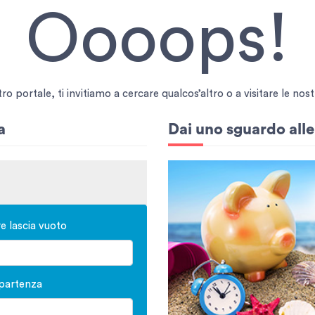
Oooops!
 portale, ti invitiamo a cercare qualcos’altro o a visitare le nostr
a
Dai uno sguardo all
re lascia vuoto
 partenza